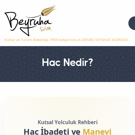
Kültür ve Turizm Bakanlığı 7905 belge no'lu A GRUBU SEYAHAT ACENTASI
Hac Nedir?
Kutsal Yolculuk Rehberi
Hac İbadeti ve
Manevi