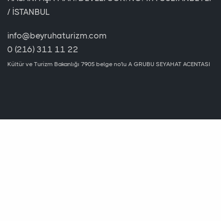
/ İSTANBUL
info@beyruhaturizm.com
0 (216) 311 11 22
Kültür ve Turizm Bakanlığı 7905 belge no'lu A GRUBU SEYAHAT ACENTASI