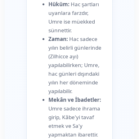
Hüküm:
Hac şartları
uyanlara farzdır,
Umre ise müekked
sünnettir.
Zaman:
Hac sadece
yılın belirli günlerinde
(Zilhicce ayı)
yapılabilirken; Umre,
hac günleri dışındaki
yılın her döneminde
yapılabilir.
Mekân ve İbadetler:
Umre sadece ihrama
girip, Kâbe'yi tavaf
etmek ve Sa'y
yapmaktan ibarettir.